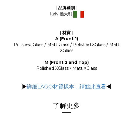
｜品牌國別｜
Italy 義大利
｜材質｜
A (Front 1)
Polished Glass / Matt Glass / Polished XGlass / Matt
XGlass
M (Front 2 and Top)
Polished XGlass / Matt XGlass
▶
詳細LAGO材質樣本，請點此查看
◀
了解更多