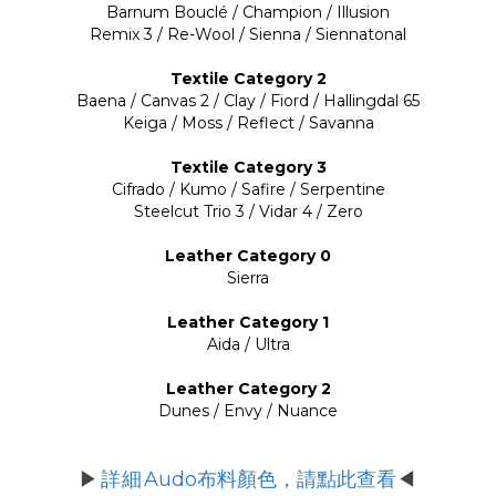
Barnum Bouclé / Champion / Illusion
Remix 3 / Re-Wool / Sienna / Siennatonal
Textile Category 2
Baena / Canvas 2 / Clay / Fiord / Hallingdal 65
Keiga / Moss / Reflect / Savanna
Textile Category 3
Cifrado / Kumo / Safire / Serpentine
Steelcut Trio 3 / Vidar 4 / Zero
Leather Category 0
Sierra
Leather Category 1
Aida / Ultra
Leather Category 2
Dunes / Envy / Nuance
詳細
Audo布料顏色，請點此查看
▶
◀