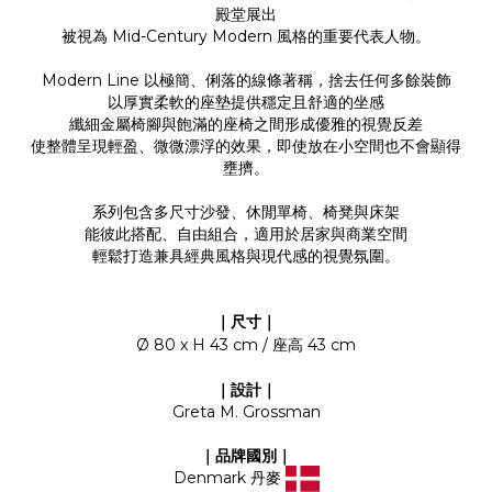
殿堂展出
被視為 Mid-Century Modern 風格的重要代表人物。
Modern Line 以極簡、俐落的線條著稱，捨去任何多餘裝飾
以厚實柔軟的座墊提供穩定且舒適的坐感
纖細金屬椅腳與飽滿的座椅之間形成優雅的視覺反差
使整體呈現輕盈、微微漂浮的效果，即使放在小空間也不會顯得
壅擠。
系列包含多尺寸沙發、休閒單椅、椅凳與床架
能彼此搭配、自由組合，適用於居家與商業空間
輕鬆打造兼具經典風格與現代感的視覺氛圍。
｜尺寸
｜
Ø 80 x
H 43 cm / 座高 43 cm
｜設計｜
Greta M. Grossman
｜品牌國別
｜
Denmark 丹麥