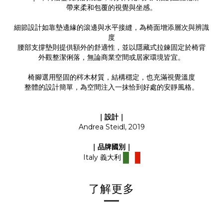
帶來柔和包覆的視覺與坐感。
細節設計如靠墊邊緣的滾邊與水平接縫，為椅面增添層次與辨識
度
腰部支撐墊則提供額外的舒適性，並以隱藏式拉鍊固定於椅背
外觀整潔俐落，無論商業空間或居家環境皆宜。
椅腳選用堅固的梣木材質，結構穩定，也充滿視覺溫度
整體的設計簡單，為空間注入一抹恰到好處的安靜風格。
｜設計｜
Andrea Steidl, 2019
｜品牌國別｜
Italy 義大利
了解更多