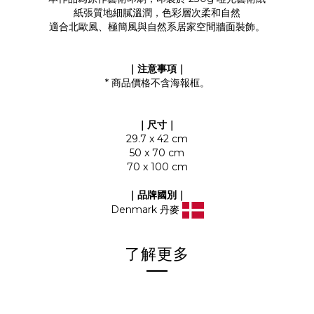
紙張質地細膩溫潤，色彩層次柔和自然
適合北歐風、極簡風與自然系居家空間牆面裝飾。
｜注意事項｜
* 商品價格不含海報框。
｜尺寸｜
29.7 x 42 cm
50 x 70 cm
70 x 100 cm
｜品牌國別｜
Denmark 丹麥
了解更多