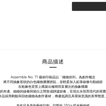
商品描述
Assemble No. 71 藝術印刷品以「織物排列」為創作概念
將不同抽象形狀的白色織物層層拼貼，並輕柔加入鉛筆線條勾勒細節
在粗麻色背景上構築出極簡而富層次的抽象構圖
的布邊、細緻的線條與留白之間形成靜謐節奏，呈現出永恆而現代的視覺
作品採用剩餘與回收織物為創作素材，傳遞低調且具環保意識的美學態度
本作品為原作藝術印刷，印製於 230g 啞光藝術紙