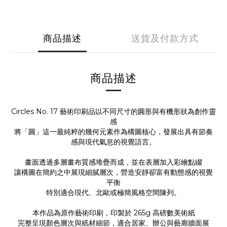
商品描述
送貨及付款方式
商品描述
Circles No. 17 藝術印刷品以不同尺寸的圓形與有機形狀為創作靈
感
將「圓」這一最純粹的幾何元素作為構圖核心，發展出具有節奏
感與現代氣息的視覺語言。
畫面透過多層畫布質感堆疊而成，並在表層加入彩繪點綴
讓構圖在簡約之中展現細膩層次，營造安靜卻富有動態感的視覺
平衡
特別適合現代、北歐或極簡風格空間陳列。
本作品為原作藝術印刷，印製於 265g 高磅數美術紙
完整呈現顏色層次與紙材細節，適合居家、辦公與藝廊牆面展