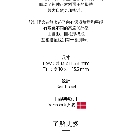
體現了對純正材料選用的堅持
與大自然更加接近。
設計理念在於喚起了內心深處放鬆和寧靜
有兩種不同的高度與外型
由圓形、圓柱形構成
互相搭配也別有一番風味。
｜尺寸｜
Low：Ø 13 x H 5.8 mm
Tall：Ø 10 x H 15.5 mm
｜設計｜
Saif Faisal
｜品牌國別｜
Denmark 丹麥
了解更多