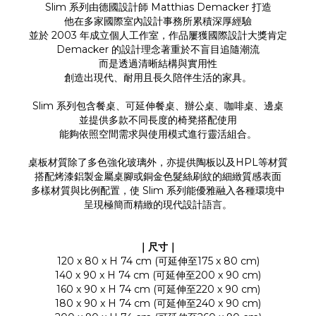
Slim 系列由德國設計師 Matthias Demacker 打造
他在多家國際室內設計事務所累積深厚經驗
並於 2003 年成立個人工作室，作品屢獲國際設計大獎肯定
Demacker 的設計理念著重於不盲目追隨潮流
而是透過清晰結構與實用性
創造出現代、耐用且長久陪伴生活的家具。
Slim 系列包含餐桌、可延伸餐桌、辦公桌、咖啡桌、邊桌
並提供多款不同長度的椅凳搭配使用
能夠依照空間需求與使用模式進行靈活組合。
桌板材質除了多色強化玻璃外，亦提供陶板以及HPL等材質
搭配烤漆鋁製金屬桌腳或銅金色髮絲刷紋的細緻質感表面
多樣材質與比例配置，使 Slim 系列能優雅融入各種環境中
呈現極簡而精緻的現代設計語言。
｜尺寸｜
120 x 80 x H 74 cm (可延伸至175 x 80 cm)
140 x 90 x H 74 cm (可延伸至200 x 90 cm)
160 x 90 x H 74 cm (可延伸至220 x 90 cm)
180 x 90 x H 74 cm (可延伸至240 x 90 cm)