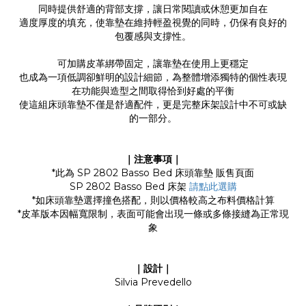
同時提供舒適的背部支撐，讓日常閱讀或休憩更加自在
適度厚度的填充，使靠墊在維持輕盈視覺的同時，仍保有良好的
包覆感與支撐性。
可加購皮革綁帶固定，讓靠墊在使用上更穩定
也成為一項低調卻鮮明的設計細節，為整體增添獨特的個性表現
在功能與造型之間取得恰到好處的平衡
使這組床頭靠墊不僅是舒適配件，更是完整床架設計中不可或缺
的一部分。
｜注意事項｜
*此為 SP 2802 Basso Bed 床頭靠墊 販售頁面
SP 2802 Basso Bed 床架
請點此選購
*如床頭靠墊選擇撞色搭配，則以價格較高之布料價格計算
*皮革版本因幅寬限制，表面可能會出現一條或多條接縫為正常現
象
｜設計｜
Silvia Prevedello