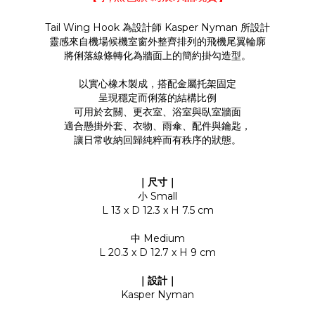
Tail Wing Hook 為設計師 Kasper Nyman 所設計
靈感來自機場候機室窗外整齊排列的飛機尾翼輪廓
將俐落線條轉化為牆面上的簡約掛勾造型。
以實心橡木製成，搭配金屬托架固定
呈現穩定而俐落的結構比例
可用於玄關、更衣室、浴室與臥室牆面
適合懸掛外套、衣物、雨傘、配件與鑰匙，
讓日常收納回歸純粹而有秩序的狀態。
｜尺寸｜
小 Small
L 13 x D 12.3 x H 7.5 cm
中 Medium
L 20.3 x D 12.7 x H 9 cm
｜設計｜
Kasper Nyman