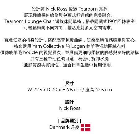
設計師 Nick Ross 透過 Tearoom 系列
展現極簡幾何線條與包覆式舒適感的完美融合。
Tearoom Lounge Chair 返旋休閒單椅，搭載隱藏式190°回轉底座
可輕鬆轉向不同方向，靈活應對多元空間需求。
寬敞低座的椅身設計，搭配高背包覆曲線，讓乘坐時倍感穩定與安心
椅套選用 Yarn Collective 的 Logan 棉羊毛混紡圈絨布料
供傳統羊毛 boucle 的視覺層次，並具備更細緻柔軟的觸感與良好的結
共有三種中性色調可選，椅套可拆卸水洗
兼顧質感與實用性，適合日常生活中長期使用。
｜尺寸｜
W 72.5 x D 70 x H 78 cm / 座高 42.5 cm
｜設計｜
Nick Ross
｜品牌國別｜
Denmark 丹麥