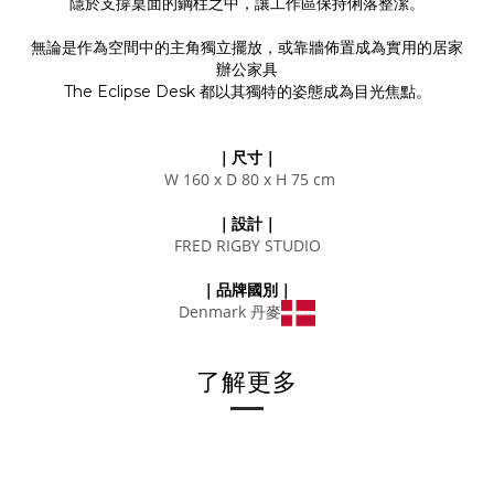
隱於支撐桌面的鋼柱之中，讓工作區保持俐落整潔。
無論是作為空間中的主角獨立擺放，或靠牆佈置成為實用的居家
辦公家具
The Eclipse Desk 都以其獨特的姿態成為目光焦點。
｜尺寸｜
W 160 x D 80 x
H 75 cm
｜設計｜
FRED RIGBY STUDIO
｜品牌國別｜
Denmark 丹麥
了解更多