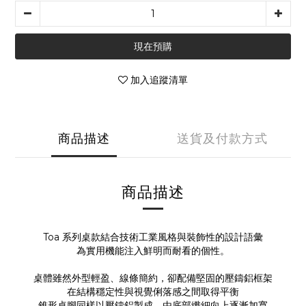
現在預購
加入追蹤清單
商品描述
送貨及付款方式
商品描述
Toa 系列桌款結合技術工業風格與裝飾性的設計語彙
為實用機能注入鮮明而耐看的個性。
桌體雖然外型輕盈、線條簡約，卻配備堅固的壓鑄鋁框架
在結構穩定性與視覺俐落感之間取得平衡
錐形桌腳同樣以壓鑄鋁製成，由底部纖細向上逐漸加寬