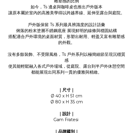
雕塑感的比例
如今，Ts 邊桌與咖啡桌也推出戶外版本
讓原本屬於室內的高雅美學得以跨越界線、延伸至露台與庭院。
戶外版保留 Ts 系列最具辨識度的設計語彙
俐落的粉末塗層不銹鋼底座 展現鮮明的線條與穩固結構
搭配適合戶外環境的桌面材質，形塑出耐用、輕盈又富有雕塑感
的外觀。
沒有多餘裝飾、不受限風格，Ts 戶外系列以極簡細節呈現沉穩質
感
使其能輕鬆融入各式戶外場域，從庭院、露台到半戶外休憩空間
都能展現出同系列一貫的優雅與精緻。
｜尺寸｜
Ø 40 x H 51 cm
Ø 80 x H 35 cm
｜設計｜
Gam Fratesi
｜品牌國別｜