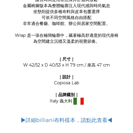
金屬椅腳版本為整體輪廓注入現代感與時尚氣息
坐墊則提供多種布料與皮革包覆選擇
可依不同空間風格自由搭配
非常適合餐廳、咖啡館、辦公與居家空間配置。
Wrap 是一張在極簡輪廓中，藏著極高舒適度的現代座椅
為空間建立沉穩又溫柔的視覺節奏。
｜尺寸｜
W 42/52 x D 40/53 x H 79 cm / 座高 47 cm
｜設計｜
Copiosa Lab
｜品牌國別｜
Italy 義大利
▶詳細billiani布料樣本，請點此查看◀