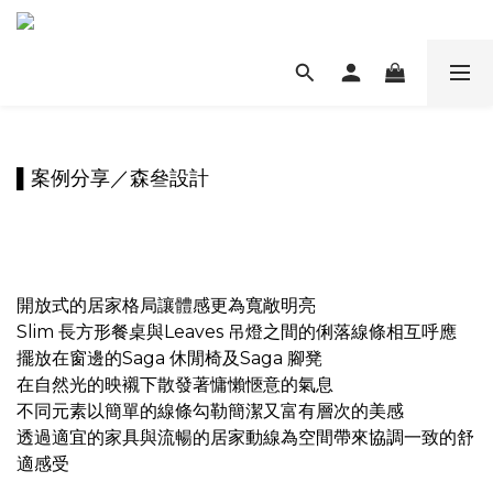
▌案例分享／
森叄設計
開放式的居家格局讓體感更為寬敞明亮
Slim 長方形餐桌與Leaves 吊燈之間的俐落線條相互呼應
擺放在窗邊的Saga 休閒椅及Saga 腳凳
在自然光的映襯下散發著慵懶愜意的氣息
不同元素以簡單的線條勾勒簡潔又富有層次的美感
透過適宜的家具與流暢的居家動線為空間帶來協調一致的舒
適感受