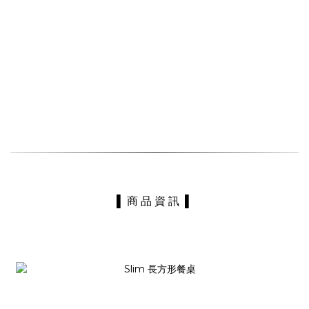
▌ 商 品 資 訊 ▌