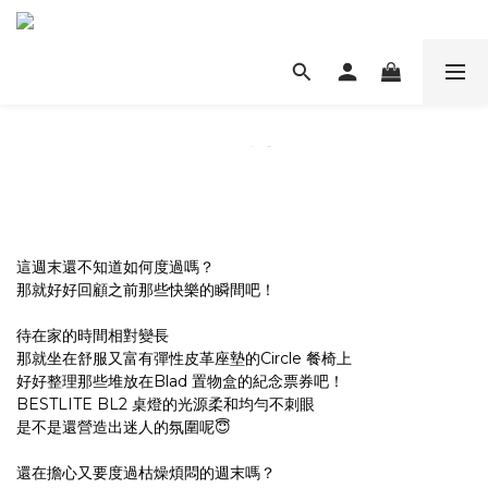
這週末還不知道如何度過嗎？
那就好好回顧之前那些快樂的瞬間吧！
待在家的時間相對變長
那就坐在舒服又富有彈性皮革座墊的Circle 餐椅上
好好整理那些堆放在Blad 置物盒的紀念票券吧！
BESTLITE BL2 桌燈的光源柔和均勻不刺眼
是不是還營造出迷人的氛圍呢😇
還在擔心又要度過枯燥煩悶的週末嗎？